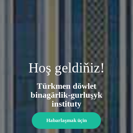
Hoş geldiňiz!
Türkmen döwlet
binagärlik-gurluşyk
instituty
Habarlaşmak üçin