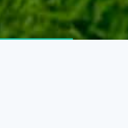
TÜRKMEN DÖWLET
BINAGÄRLIK-GURLUŞYK
INSTITUTY
Türkmen döwlet binagärlik-gurluşyk instituty
barada maglumatlar