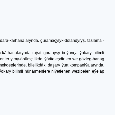
ara-kärhanalarynda, guramaçylyk-dolandyryş, taslama -
r.
-kärhanalarynda raýat goranyşy boýunça ýokary bilimli
nler ylmy-önümçilikde, ýöriteleşdirilen we gözleg-barlag
mekdeplerinde, bilelikdäki daşary ýurt kompaniýalarynda,
ýokary bilimli hünärmenlere niýetlenen wezipeleri eýeläp