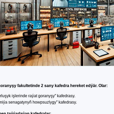
Previous
oranyşy fakultetinde 2 sany kafedra hereket edýär. Olar:
rluşyk işlerinde raýat goranyşy” kafedrasy.
miýa senagatynyň howpsuzlygy” kafedrasy.
en taýýarlaýan kafedralar: