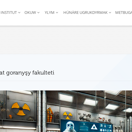
INSTITUT
OKUW
YLYM
HÜNÄRE UGRUKDYRMAK
METBUG
at goranyşy fakulteti