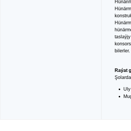
Hünäriň
Hünärme
konstruk
Hünärme
hünärme
taslaýj
konsors
bilerler.
Raýat g
Şolarda
Uly
Mug