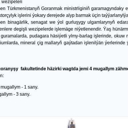
 wezipeleri
n Türkmenistanyň Goranmak ministrliginiň garamagyndaky ed
torçylyk işlerini ýokary derejede alyp barmak üçin taýýarlanylýa
n binagärlik, senagat we ýol gurluşygy ulgamlarynyň edara
nlere degişli wezipelerde işlemäge niýetlenendir. Ýaş hünärme
y guramalarda, pudagara häsiýetli ylmy-barlag işlerinde, okuw 
iumlarda, mineral çig mallaryň gaýtadan işlenilýän ýerlerinde 
oranyşy fakultetinde häzirki wagtda jemi 4 mugallym zähm
n:
 mugallym - 1 sany.
allym - 3 sany.