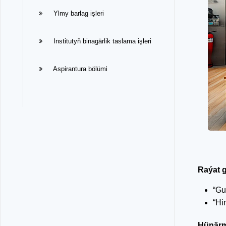
Ylmy barlag işleri
Institutyň binagärlik taslama işleri
Aspirantura bölümi
Raýat g
“Gu
“Hi
Hünärm