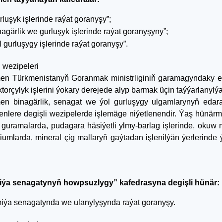
rluşyk işlerinde raýat goranyşy”;
nagärlik we gurluşyk işlerinde raýat goranyşyny”;
l gurluşygy işlerinde raýat goranyşy”.
 wezipeleri
n Türkmenistanyň Goranmak ministrliginiň garamagyndaky ed
torçylyk işlerini ýokary derejede alyp barmak üçin taýýarlanylýa
n binagärlik, senagat we ýol gurluşygy ulgamlarynyň edara
nlere degişli wezipelerde işlemäge niýetlenendir. Ýaş hünärme
y guramalarda, pudagara häsiýetli ylmy-barlag işlerinde, okuw 
iumlarda, mineral çig mallaryň gaýtadan işlenilýän ýerlerinde 
miýa senagatynyň howpsuzlygy” kafedrasyna degişli hünär:
iýa senagatynda we ulanylyşynda raýat goranyşy.