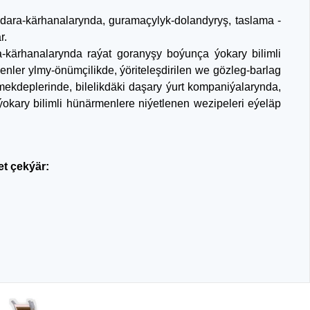
ara-kärhanalarynda, guramaçylyk-dolandyryş, taslama -
r.
-kärhanalarynda raýat goranyşy boýunça ýokary bilimli
nler ylmy-önümçilikde, ýöriteleşdirilen we gözleg-barlag
mekdeplerinde, bilelikdäki daşary ýurt kompaniýalarynda,
ýokary bilimli hünärmenlere niýetlenen wezipeleri eýeläp
et çekýär: