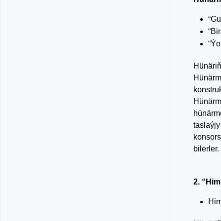
“Gu
“Bi
“Ýo
Hünäriň
Hünärme
konstruk
Hünärme
hünärme
taslaýj
konsors
bilerler.
2. “Hi
Him