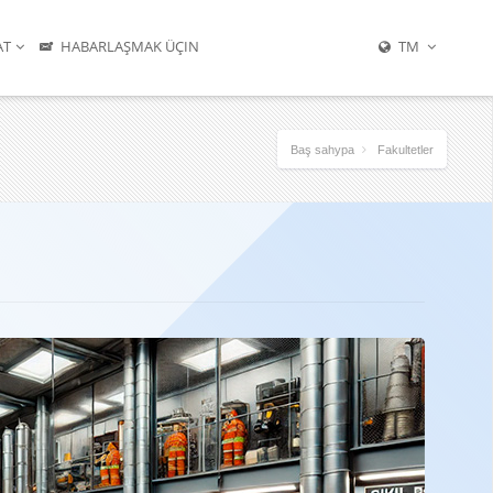
AT
HABARLAŞMAK ÜÇIN
TM
Baş sahypa
Fakultetler