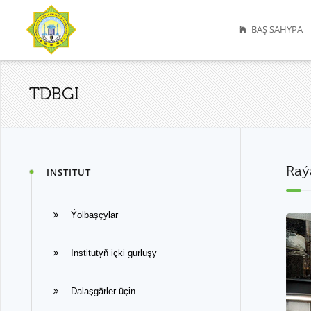
BAŞ SAHYPA
TDBGI
Raý
INSTITUT
Ýolbaşçylar
Institutyň içki gurluşy
Dalaşgärler üçin