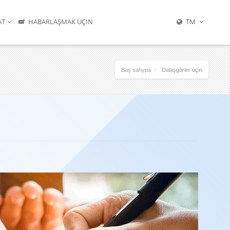
AT
HABARLAŞMAK ÜÇIN
TM
Baş sahypa
Dalaşgärler üçin