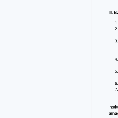
III.
Inst
bina