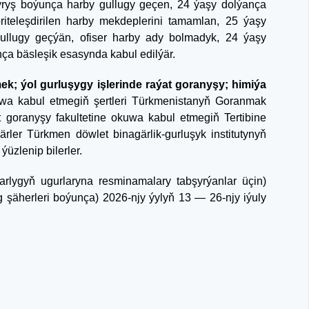
yryş boýunça harby gullugy geçen, 24 ýaşy dolýança
riteleşdirilen harby mekdeplerini tamamlan, 25 ýaşy
ullugy geçýän, ofiser harby ady bolmadyk, 24 ýaşy
nça bäsleşik esasynda kabul edilýär.
ek; ýol gurluşygy işlerinde raýat goranyşy; himiýa
wa kabul etmegiň şertleri Türkmenistanyň Goranmak
at goranyşy fakultetine okuwa kabul etmegiň Tertibine
rler Türkmen döwlet binagärlik-gurluşyk institutynyň
üzlenip bilerler.
arlygyň ugurlaryna resminamalary tabşyrýanlar üçin)
şäherleri boýunça) 2026-njy ýylyň 13 — 26-njy iýuly