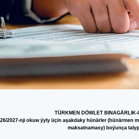
TÜRKMEN DÖWLET BINAGÄRLIK-
26/2027-nji okuw ýyly üçin aşakdaky hünärler (hünärmen m
maksatnamasy) boýunça talyp