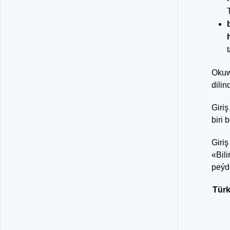
Okuw
dilin
Giriş
biri
Giri
«Bil
peýd
Türk