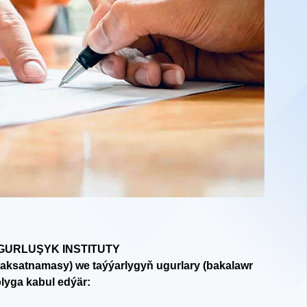
GURLUŞYK INSTITUTY
aksatnamasy) we taýýarlygyň ugurlary (bakalawr
lyga kabul edýär: