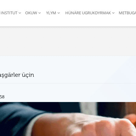
INSTITUT
OKUW
YLYM
HÜNÄRE UGRUKDYRMAK
METBUG
aşgärler üçin
58