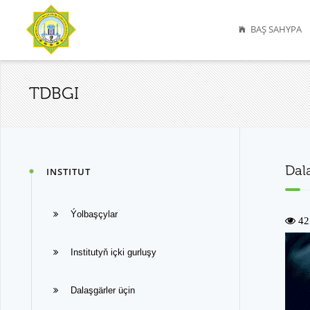
BAŞ SAHYPA
TDBGI
Dal
INSTITUT
Ýolbaşçylar
42
Institutyň içki gurluşy
Dalaşgärler üçin