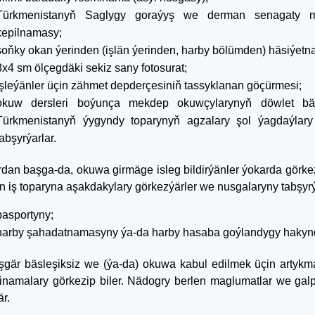
Türkmenistanyň Saglygy goraýyş we derman senagaty mini
kepilnamasy;
soňky okan ýerinden (işlän ýerinden, harby bölümden) häsiýetn
3x4 sm ölçegdäki sekiz sany fotosurat;
işleýänler üçin zähmet depderçesiniň tassyklanan göçürmesi;
okuw dersleri boýunça mekdep okuwçylarynyň döwlet bäsleş
Türkmenistanyň ýygyndy toparynyň agzalary şol ýagdaýlary
tabşyrýarlar.
rdan başga-da, okuwa girmäge isleg bildirýänler ýokarda görkez
n iş toparyna aşakdakylary görkezýärler we nusgalaryny tabşyrý
pasportyny;
harby şahadatnamasyny ýa-da harby hasaba goýlandygy haky
şgär bäsleşiksiz we (ýa-da) okuwa kabul edilmek üçin artyk
inamalary görkezip biler. Nädogry berlen maglumatlar we galp 
r.