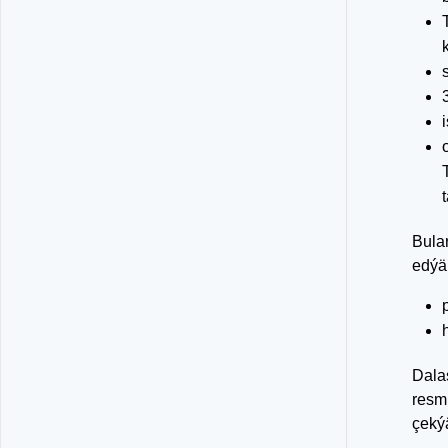
Bula
edýä
Dala
resm
çekýä