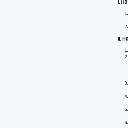
I. H
II. 