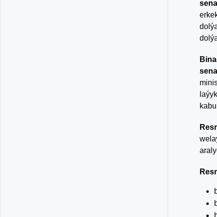
sena
erke
dolý
dolýa
Bina
sena
mini
laýy
kabul
Resm
wela
araly
Resm