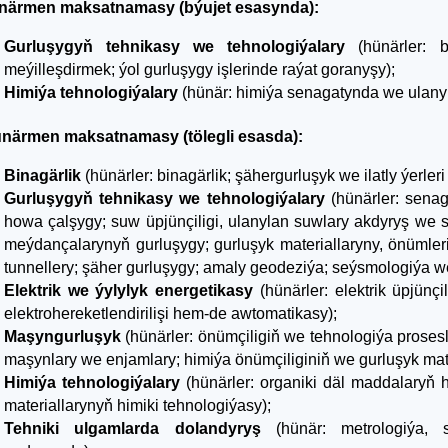
ünärmen maksatnamasy (býujet esasynda):
Gurluşygyň tehnikasy we tehnologiýalary
(hünärler: b
meýilleşdirmek; ýol gurluşygy işlerinde raýat goranyşy);
Himiýa tehnologiýalary
(hünär: himiýa senagatynda we ulanyl
Hünärmen maksatnamasy (tölegli esasda):
Binagärlik
(hünärler: binagärlik; şähergurluşyk we ilatly ýerle
Gurluşygyň tehnikasy we tehnologiýalary
(hünärler: senag
howa çalşygy; suw üpjünçiligi, ulanylan suwlary akdyryş we
meýdançalarynyň gurluşygy; gurluşyk materiallaryny, önümler
tunnellery; şäher gurluşygy; amaly geodeziýa; seýsmologiýa w
Elektrik we ýylylyk energetikasy
(hünärler: elektrik üpjünç
elektrohereketlendirilişi hem-de awtomatikasy);
Maşyngurluşyk
(hünärler: önümçiligiň we tehnologiýa prosesler
maşynlary we enjamlary; himiýa önümçiliginiň we gurluşyk mat
Himiýa tehnologiýalary
(hünärler: organiki däl maddalaryň h
materiallarynyň himiki tehnologiýasy);
Tehniki ulgamlarda dolandyryş
(hünär: metrologiýa, s