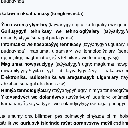
pudagynda).
 Bakalawr maksatnamasy (tölegli esasda):
Ýeri öwreniş ylymlary
(taýýarlygyň ugry: kartografiýa we geo
Gurluşygyň tehnikasy we tehnologiýalary
(taýýarlyg
dolandyrylyşy (senagat pudagynda);
Informatika we hasaplaýyş tehnikasy
(taýýarlygyň ugurlary
pudagynda); maglumat ulgamlary we tehnologiýalary (se
üpjünçiligi; maglumat-ölçeýiş tehnikasy we tehnologiýasy);
Maglumat howpsuzlygy
(taýýarlygyň ugry: maglumat howpsu
dowamlylygy 5 ýyla (1 ýyl — dil taýýarlygy, 4 ýyl — bakalawr
Elektronika, radiotehnika we aragatnaşyk ulgamlary
(taý
abzallar; senagat elektronikasy);
Himiýa tehnologiýalary
(taýýarlygyň ugry: himiýa tehnologiý
Ykdysadyýet we dolandyryş
(taýýarlygyň ugurlary: önümç
kärhananyň ykdysadyýeti we dolandyrylyşy (senagat pudagynda
ituta umumy orta bilimden pes bolmadyk binýatda bilimi bol
gärlik we gurluşyk işlerinde raýat goranyşyny meýilleşdirm