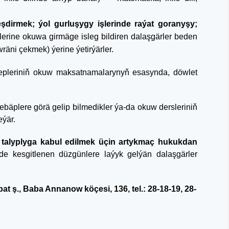
eşdirmek; ýol gurluşygy işlerinde raýat goranyşy;
erine okuwa girmäge isleg bildiren dalaşgärler beden
äni çekmek) ýerine ýetirýärler.
depleriniň okuw maksatnamalarynyň esasynda, döwlet
ebäplere görä gelip bilmedikler ýa-da okuw dersleriniň
eýär.
 talyplyga kabul edilmek üçin artykmaç hukukdan
e kesgitlenen düzgünlere laýyk gelýän dalaşgärler
t ş., Baba Annanow köçesi, 136, tel.: 28-18-19, 28-