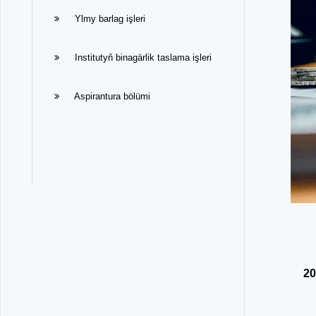
Ylmy barlag işleri
Institutyň binagärlik taslama işleri
Aspirantura bölümi
20