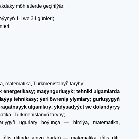
akdaky möhletlerde geçirilýär:
ýynyň 1-i we 3-i günleri;
leri;
a, matematika, Türkmenistanyň taryhy;
yk energetikasy; maşyngurluşyk; tehniki ulgamlarda
laýyş tehnikasy; ýeri öwreniş ylymlary; gurluşygyň
e aragatnaşyk ulgamlary; ykdysadyýet we dolandyryş
matika, Türkmenistanyň taryhy;
arlygyň ugurlary boýunça — himiýa, matematika,
ňlis dilinde alnyp barlar) — matematika, iňlis dili,