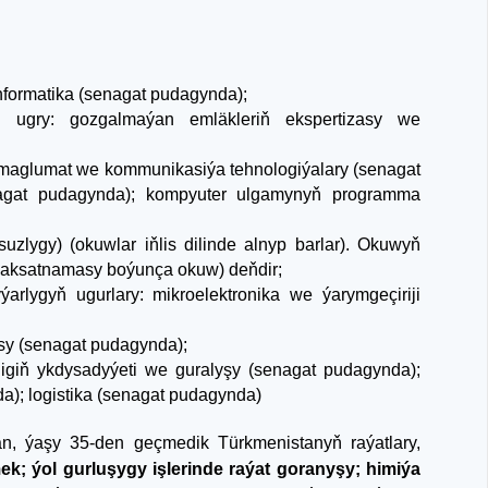
informatika (senagat pudagynda);
yň ugry: gozgalmaýan emläkleriň ekspertizasy we
: maglumat we kommunikasiýa tehnologiýalary (senagat
nagat pudagynda); kompyuter ulgamynyň programma
zlygy) (okuwlar iňlis dilinde alnyp barlar). Okuwyň
 maksatnamasy boýunça okuw) deňdir;
ýarlygyň ugurlary: mikroelektronika we ýarymgeçiriji
asy (senagat pudagynda);
iligiň ykdysadyýeti we guralyşy (senagat pudagynda);
); logistika (senagat pudagynda)
an, ýaşy 35-den geçmedik Türkmenistanyň raýatlary,
ek; ýol gurluşygy işlerinde raýat goranyşy; himiýa