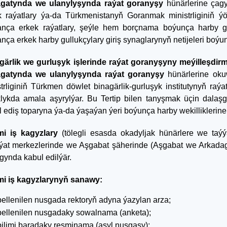
gatynda we ulanylyşynda raýat goranyşy
hünärlerine çag
k raýatlary ýa-da Türkmenistanyň Goranmak ministrliginiň ýö
ança erkek raýatlary, şeýle hem borçnama boýunça harby g
nça erkek harby gullukçylary giriş synaglarynyň netijeleri boýu
gärlik we gurluşyk işlerinde raýat goranyşyny meýilleşdirm
gatynda we ulanylyşynda raýat goranyşy
hünärlerine oku
strliginiň Türkmen döwlet binagärlik-gurluşyk institutynyň raý
klykda amala aşyrylýar. Bu Tertip bilen tanyşmak üçin dalaşgä
 ediş toparyna ýa-da ýaşaýan ýeri boýunça harby wekilliklerine ý
i iş kagyzlary
(tölegli esasda okadyljak hünärlere we taýý
ýat merkezlerinde we Aşgabat şäherinde (Aşgabat we Arkadag 
gynda kabul edilýär.
i iş kagyzlarynyň sanawy:
bellenilen nusgada rektoryň adyna ýazylan arza;
bellenilen nusgadaky sowalnama (anketa);
bilimi baradaky resminama (asyl nusgasy);