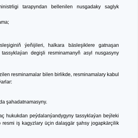
strligi tarapyndan bellenilen nusgadaky saglyk
ama;
iginiň ýeňijileri, halkara bäsleşiklere gatnaşan
 tassyklaýan degişli resminamanyň asyl nusgasyny
ilen resminamalar bilen birlikde, resminamalary kabul
arlar:
nda şahadatnamasyny.
maç hukukdan peýdalanýandygyny tassyklaýan beýleki
resmi iş kagyzlary üçin dalaşgär şahsy jogapkärçilik