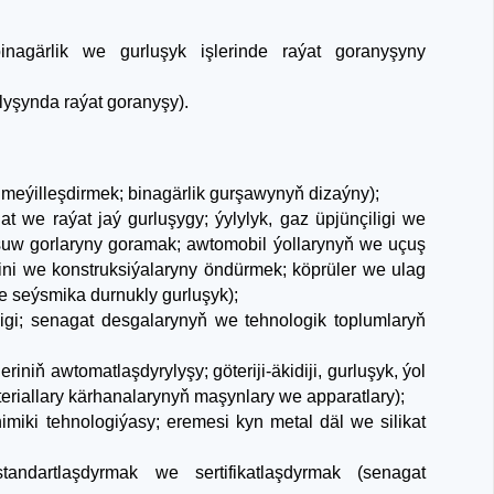
inagärlik we gurluşyk işlerinde raýat goranyşyny
yşynda raýat goranyşy).
ri meýilleşdirmek; binagärlik gurşawynyň dizaýny);
at we raýat jaý gurluşygy; ýylylyk, gaz üpjünçiligi we
 suw gorlaryny goramak; awtomobil ýollarynyň we uçuş
ini we konstruksiýalaryny öndürmek; köprüler we ulag
e seýsmika durnukly gurluşyk);
iligi; senagat desgalarynyň we tehnologik toplumlaryň
iniň awtomatlaşdyrylyşy; göteriji-äkidiji, gurluşyk, ýol
eriallary kärhanalarynyň maşynlary we apparatlary);
imiki tehnologiýasy; eremesi kyn metal däl we silikat
tandartlaşdyrmak we sertifikatlaşdyrmak (senagat