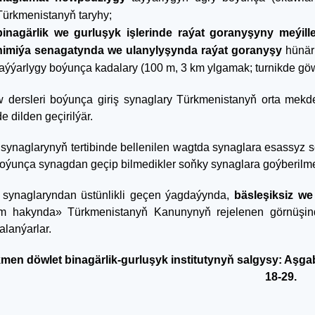
Türkmenistanyň taryhy;
binagärlik we gurluşyk işlerinde raýat goranyşyny meýill
himiýa senagatynda we ulanylyşynda raýat goranyşy
hünärl
taýýarlygy boýunça kadalary (100 m, 3 km ylgamak; turnikde göwr
 dersleri boýunça giriş synaglary Türkmenistanyň orta mek
de dilden geçirilýär.
 synaglarynyň tertibinde bellenilen wagtda synaglara esassyz s
 boýunça synagdan geçip bilmedikler soňky synaglara goýberilm
ş synaglaryndan üstünlikli geçen ýagdaýynda,
bäsleşiksiz we
im hakynda» Türkmenistanyň Kanunynyň rejelenen görnüşind
alanýarlar.
men döwlet binagärlik-gurluşyk institutynyň salgysy: Aşgaba
18-29.