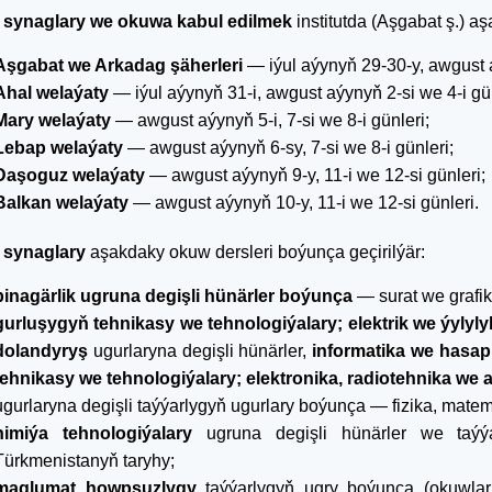
ş synaglary we okuwa kabul edilmek
institutda (Aşgabat ş.) aş
Aşgabat we Arkadag şäherleri
— iýul aýynyň 29-30-y, awgust a
Ahal welaýaty
— iýul aýynyň 31-i, awgust aýynyň 2-si we 4-i gün
Mary welaýaty
— awgust aýynyň 5-i, 7-si we 8-i günleri;
Lebap welaýaty
— awgust aýynyň 6-sy, 7-si we 8-i günleri;
Daşoguz welaýaty
— awgust aýynyň 9-y, 11-i we 12-si günleri;
Balkan welaýaty
— awgust aýynyň 10-y, 11-i we 12-si günleri.
ş synaglary
aşakdaky okuw dersleri boýunça geçirilýär:
binagärlik ugruna degişli hünärler boýunça
— surat we grafik
gurluşygyň tehnikasy we tehnologiýalary; elektrik we ýylyl
dolandyryş
ugurlaryna degişli hünärler,
informatika we hasap
tehnikasy we tehnologiýalary; elektronika, radiotehnika w
ugurlaryna degişli taýýarlygyň ugurlary boýunça — fizika, mate
himiýa tehnologiýalary
ugruna degişli hünärler we taýý
Türkmenistanyň taryhy;
maglumat howpsuzlygy
taýýarlygyň ugry boýunça (okuwlar i