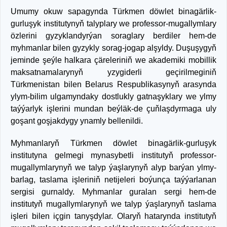
Umumy okuw sapagynda Türkmen döwlet binagärlik-
gurluşyk institutynyň talyplary we professor-mugallymlary
özlerini gyzyklandyrýan soraglary berdiler hem-de
myhmanlar bilen gyzykly sorag-jogap alşyldy. Duşuşygyň
jeminde şeýle halkara çäreleriniň we akademiki mobillik
maksatnamalarynyň yzygiderli geçirilmeginiň
Türkmenistan bilen Belarus Respublikasynyň arasynda
ylym-bilim ulgamyndaky dostlukly gatnaşyklary we ylmy
taýýarlyk işlerini mundan beýläk-de çuňlaşdyrmaga uly
goşant goşjakdygy ynamly bellenildi.
Myhmanlaryň Türkmen döwlet binagärlik-gurluşyk
institutyna gelmegi mynasybetli institutyň professor-
mugallymlarynyň we talyp ýaşlarynyň alyp barýan ylmy-
barlag, taslama işleriniň netijeleri boýunça taýýarlanan
sergisi gurnaldy. Myhmanlar guralan sergi hem-de
institutyň mugallymlarynyň we talyp ýaşlarynyň taslama
işleri bilen içgin tanyşdylar. Olaryň hatarynda institutyň