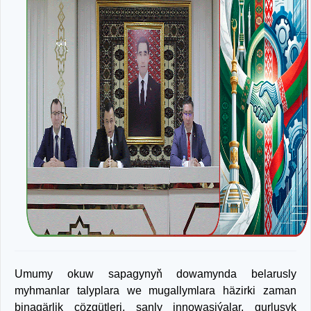
Umumy okuw sapagynyň dowamynda belarusly
myhmanlar talyplara we mugallymlara häzirki zaman
binagärlik çözgütleri, sanly innowasiýalar, gurluşyk