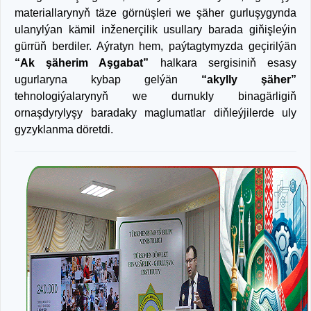
materiallarynyň täze görnüşleri we şäher gurluşygynda
ulanylýan kämil inženerçilik usullary barada giňişleýin
gürrüň berdiler. Aýratyn hem, paýtagtymyzda geçirilýän
“Ak şäherim Aşgabat”
halkara sergisiniň esasy
ugurlaryna kybap gelýän
“akylly şäher”
tehnologiýalarynyň we durnukly binagärligiň
ornaşdyrylyşy baradaky maglumatlar diňleýjilerde uly
gyzyklanma döretdi.