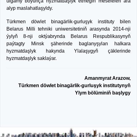
ulgamy boýunça hyzmatdaşlyk etmegiň meseleleri ara
alyp maslahatlaşyldy.
Türkmen döwlet binagärlik-gurluşyk instituty bilen
Belarus Milli tehniki uniwersitetiniň arasynda 2014-nji
ýylyň 8-nji oktýabrynda Belarus Respublikasynyň
paýtagty Minsk şäherinde baglanyşylan halkara
hyzmatdaşlyk hakynda Ylalaşygyň çäklerinde
hyzmatdaşlyk saklaýar.
Amanmyrat Arazow,
Türkmen döwlet binagärlik-gurluşyk institutynyň
Ylym bölüminiň başlygy