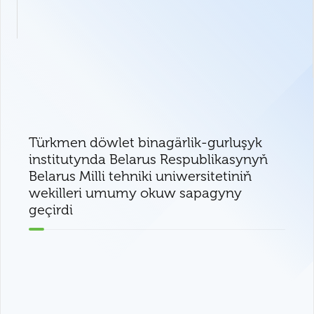
Türkmen döwlet binagärlik-gurluşyk
institutynda Belarus Respublikasynyň
Belarus Milli tehniki uniwersitetiniň
wekilleri umumy okuw sapagyny
geçirdi