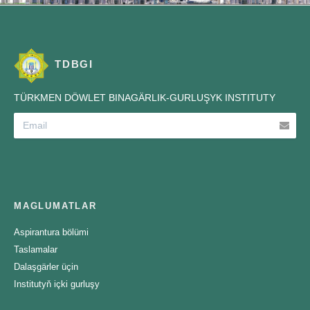
TDBGI
TÜRKMEN DÖWLET BINAGÄRLIK-GURLUŞYK INSTITUTY
MAGLUMATLAR
Aspirantura bölümi
Taslamalar
Dalaşgärler üçin
Institutyň içki gurluşy