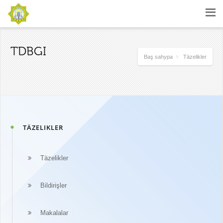
TDBGI
Baş sahypa
Täzelikler
TÄZELIKLER
Täzelikler
Bildirişler
Makalalar