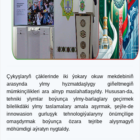
Çykyşlaryň çäklerinde iki ýokary okuw mekdebiniň
arasynda ylmy hyzmatdaşlygy giňeltmegiň
mümkinçilikleri ara alnyp maslahatlaşyldy. Hususan-da,
tehniki ylymlar boýunça ylmy-barlaglary geçirmek
bilelikdäki ylmy taslamalary amala aşyrmak, şeýle-de
innowasion gurluşyk tehnologiýalaryny önümçilige
ornaşdyrmak boýunça özara tejribe alyşmagyň
möhümdigi aýratyn nygtaldy.