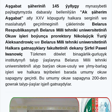
Aşgabat şäheriniň 145 ýyllygy
mynasybetli
paýtagtymyzda dabaraly bellenilýän
“Ak şäherim
Aşgabat”
atly XXV köpugurly halkara serginiň we
maslahatyň geçirilmeginiň çäklerinde
Belarus
Respublikasynyň Belarus Milli tehniki uniwersitetiniň
Okuw işleri boýunça prorektory Nikolaýçik Ýuriý
Aleksandrowiç
we
Belarus Milli tehniki uniwersitetiniň
Halkara gatnaşyklary fakultetiniň dekany Şirfel Pawel
Iwanowiç
Türkmen döwlet binagärlik-gurluşyk
institutynyň talyp ýaşlaryna Belarus Milli tehniki
uniwersitetiniň alyp barýan okuw-usuly we ylmy-barlag
işleri we halkara tejribeleri barada umumy okuw
sapagyny geçirdi. Bu umumy okuw sapagyna 200-den
gowrak talyp-ýaşlar işjeň gatnaşdylar.