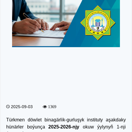
2025-09-03
1369
Türkmen döwlet binagärlik-gurluşyk instituty aşakdaky
hünärler boýunça
2025-2026-njy
okuw ýylynyň 1-nji