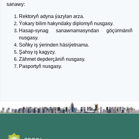
sanawy:
Rektoryň adyna ýazylan arza.
Ýokary bilim hakyndaky diplomyň nusgasy.
Hasap-synag sanawnamasyndan göçürmäniň
nusgasy.
Soňky iş ýerinden häsiýetnama.
Şahsy iş kagyzy.
Zähmet depderçäniň nusgasy.
Pasportyň nusgasy.