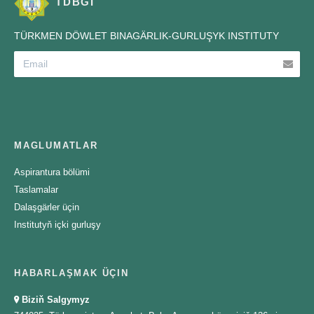
TDBGI
TÜRKMEN DÖWLET BINAGÄRLIK-GURLUŞYK INSTITUTY
MAGLUMATLAR
Aspirantura bölümi
Taslamalar
Dalaşgärler üçin
Institutyň içki gurluşy
HABARLAŞMAK ÜÇIN
Biziň Salgymyz