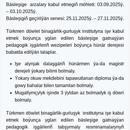
Bäsleşige arzalary kabul etmegiň möhleti: 03.09.2025ý.
– 03.10.2025ý.
Bäsleşigiň geçirilýän senesi: 25.11.2025ý. – 27.11.2025ý.
Türkmen döwlet binagärlik-gurluşyk institutyna işe kabul
etmek boýunça yglan edilen bäsleşige gatnaşýan
pedagogik işgärleriň wezipeleri boýunça hünär derejesi
babatda edilýän talaplar.
Işe alynjak dalaşgäriň hünärmen ýa-da magistr
derejeli ýokary bilimi bolmaly.
Ýokary okuw mekdebini tapawutlanan diploma ýa-da
gowy bahalar bilen tamamlan bolmaly.
Mugallymçylyk işinde 3 ýyldan az bolmadyk iş döwri
bolmaly.
Türkmen döwlet binagärlik-gurluşyk institutyna işe kabul
etmek boýunça yglan edilen bäsleşige gatnaşýan
pedagogik işgärleriň tabşyrmaly resminamalarynyň