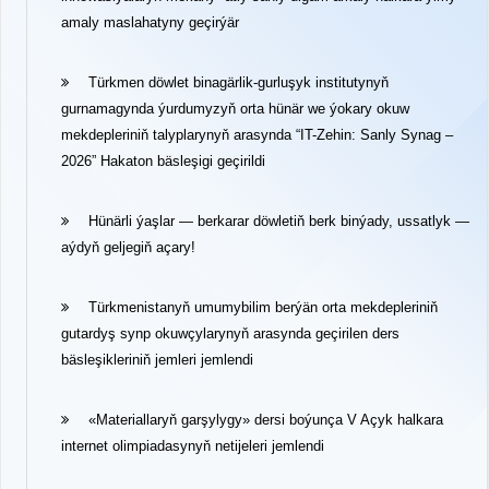
amaly maslahatyny geçirýär
Türkmen döwlet binagärlik-gurluşyk institutynyň
gurnamagynda ýurdumyzyň orta hünär we ýokary okuw
mekdepleriniň talyplarynyň arasynda “IT-Zehin: Sanly Synag –
2026” Hakaton bäsleşigi geçirildi
Hünärli ýaşlar — berkarar döwletiň berk binýady, ussatlyk —
aýdyň geljegiň açary!
Türkmenistanyň umumybilim berýän orta mekdepleriniň
gutardyş synp okuwçylarynyň arasynda geçirilen ders
bäsleşikleriniň jemleri jemlendi
«Materiallaryň garşylygy» dersi boýunça V Açyk halkara
internet olimpiadasynyň netijeleri jemlendi