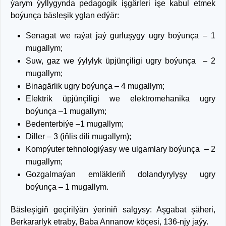
ýarym ýyllygynda pedagogik işgärleri işe kabul etmek
boýunça bäsleşik yglan edýär:
Senagat we raýat jaý gurluşygy ugry boýunça – 1
mugallym;
Suw, gaz we ýylylyk üpjünçiligi ugry boýunça – 2
mugallym;
Binagärlik ugry boýunça – 4 mugallym;
Elektrik üpjünçiligi we elektromehanika ugry
boýunça –1 mugallym;
Bedenterbiýe –1 mugallym;
Diller – 3 (iňlis dili mugallym);
Kompýuter tehnologiýasy we ulgamlary boýunça – 2
mugallym;
Gozgalmaýan emläkleriň dolandyrylyşy ugry
boýunça – 1 mugallym.
Bäsleşigiň geçirilýän ýeriniň salgysy: Aşgabat şäheri,
Berkararlyk etraby, Baba Annanow köçesi, 136-njy jaýy.