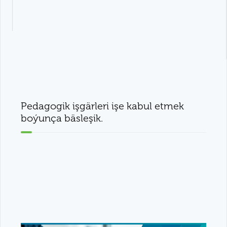
Pedagogik işgärleri işe kabul etmek
boýunça bäsleşik.