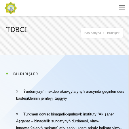
TDBGI
Baş sahypa
Bildirişler
BILDIRIŞLER
Ýurdumyzyň mekdep okuwçylarynyň arasynda geçirilen ders
bäsleşikleriniň jemleýji tapgyry
Türkmen döwlet binagärlik-gurluşyk instituty “Ak şäher
Aşgabat – binagärlik sungatynyň dürdänesi, ylmy-
innowasiýalaryň mekany” atly sanly ulgam arkaly halkara ylmy-