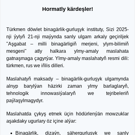
Hormatly kärdeşler!
Türkmen döwlet binagärlik-gurluşyk instituty, Sizi 2025-
nji ýylyň 21-nji maýynda sanly ulgam arkaly geçiriljek
"Aşgabat – milli binagärligiň merjeni, ylym-bilimiň
mesgeni" atly halkara ylmy-amaly maslahata
gatnaşmaga çagyrýar. Ylmy-amaly maslahatyň resmi dili:
türkmen, rus we iňlis dilleri.
Maslahatyň maksady – binagärlik-gurluşyk ulgamynda
alnyp barylýan häzirki zaman ylmy barlaglaryň,
tehnologik innowasiýalaryň we tejribeleriň
paýlaşylmagydyr.
Maslahatda çykyş etmek üçin hödürlenýän mowzuklar
aşakdaky ugurlary öz içine alýar:
Binagärlik, dizaýn, şähergurluşyk we sanly