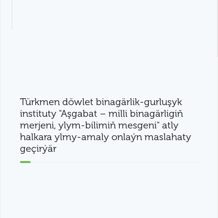
Türkmen döwlet binagärlik-gurluşyk
instituty "Aşgabat – milli binagärligiň
merjeni, ylym-bilimiň mesgeni" atly
halkara ylmy-amaly onlaýn maslahaty
geçirýär