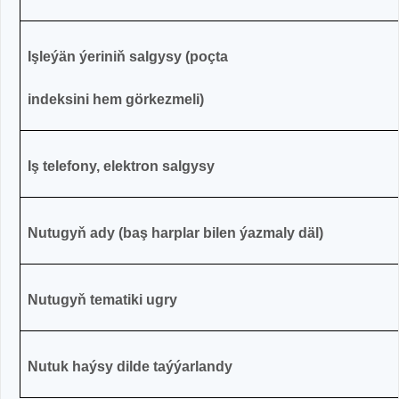
Işleýän ýeriniň salgysy (poçta
indeksini hem görkezmeli)
Iş telefony, elektron salgysy
Nutugyň ady (baş harplar bilen ýazmaly däl)
Nutugyň tematiki ugry
Nutuk haýsy dilde taýýarlandy