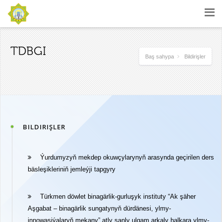
TDBGI
Baş sahypa
Bildirişler
BILDIRIŞLER
Ýurdumyzyň mekdep okuwçylarynyň arasynda geçirilen ders
bäsleşikleriniň jemleýji tapgyry
Türkmen döwlet binagärlik-gurluşyk instituty “Ak şäher
Aşgabat – binagärlik sungatynyň dürdänesi, ylmy-
innowasiýalaryň mekany” atly sanly ulgam arkaly halkara ylmy-