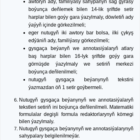
awtoryň ady, familiýasy sahypanyň sag gyrasy
boýunça deňlemek bilen 14-lik şriftde setir
harplar bilen goýy gara ýazylmaly, döwletiň ady
ýaýyň içinde görkezilmeli;
eger nutugyň iki awtory bar bolsa, ilki çykyş
edýäniň ady, familiýasy görkezilmeli;
gysgaça beýanyň we annotasiýalaryň atlary
baş harplar bilen 16-lyk şriftde goýy gara
görnüşde ýazylmaly we setiriň merkezi
boýunça deňlenilmeli;
nutugyň gysgaça beýanynyň tekstini
ýazmazdan öň 1 setir goýbermeli.
Nutugyň gysgaça beýanynyň we annotasiýalaryň
tekstleri setiriň ini boýunça deňlenilmeli. Matematiki
formulalar degişli formula redaktorlarynyň kömegi
bilen ýazylmaly.
Nutugyň gysgaça beýanynyň we annotasiýalarynyň
sahypalary belgilenilmeýär.