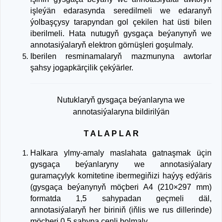
işleýän edarasynda seredilmeli we edaranyň
ýolbaşçysy tarapyndan gol çekilen hat üsti bilen
iberilmeli. Hata nutugyň gysgaça beýanynyň we
annotasiýalaryň elektron görnüşleri goşulmaly.
Iberilen resminamalaryň mazmunyna awtorlar
şahsy jogapkärçilik çekýärler.
Nutuklaryň gysgaça beýanlaryna we
annotasiýalaryna bildirilýän
T A L A P L A R
Halkara ylmy-amaly maslahata gatnaşmak üçin
gysgaça beýanlaryny we annotasiýalary
guramaçylyk komitetine ibermegiňizi haýyş edýäris
(gysgaça beýanynyň möçberi A4 (210×297 mm)
formatda 1,5 sahypadan geçmeli däl,
annotasiýalaryň her biriniň (iňlis we rus dillerinde)
möçberi 0,5 sahypa çenli bolmaly.