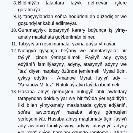
Bildirilýän talaplara laýyk gelmeýän işlere
garalmaýar.
Iş tabşyrylandan soňra hödürlenilen düzedişler we
goşundylar kabul edilmeýär.
Guramaçylyk toparynyň karary boýunça iş ylmy-
amaly maslahata goýberilmän bilner.
Tabşyrylan resminamalar yzyna gaýtarylmaýar.
Nutugyň gysgaça beýany we annotasiýalar bir
faýlyň içinde ýerleşdirilmeli. Faýlyň ady çykyş
edýäniň familiýasyny, adyny, atasynyň adyny we
“tez” diýen harplary özünde jemlemeli. Mysal üçin,
çykyş edýän – Amanow Myrat, faýlyň ady –
“Amanow M. tez”. Nutuk aýratyn faýlda iberilmeli.
Hasaba alnyş görnüşleri nutugyň ähli awtorlary
tarapyndan doldurylýar we bir faýlda ýerleşdirilýär.
Ilki bilen ylmy-amaly maslahatda çykyş edýäniň,
soňra awtordaşyň hasaba alnyş görnüşleri
ýerleşdirilýär. Hasaba alnyş maglumaty üçin faýlyň
ady awtoryň familiýasyny, adyny, atasynyň adyny
we “reg” diýen harplary özünde jemlemeli. Mysal