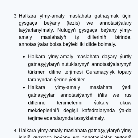
Halkara ylmy-amaly maslahata gatnaşmak üçin
gysgaça beýany (tezis) we annotasiýalary
taýýarlanylmaly. Nutugyň gysgaça beýany ylmy-
amaly maslahatyň iş dilleriniň birinde,
annotasiýalar bolsa beýleki iki dilde bolmaly.
Halkara ylmy-amaly maslahata daşary ýurtly
gatnaşyjylaryň nutuklarynyň annotasiýalarynyň
türkmen diline terjimesi Guramaçylyk topary
tarapyndan ýerine ýetiriler.
Halkara ylmy-amaly maslahata ýerli
gatnaşyjylar annotasiýanyň iňlis we rus
dillerine terjimelerini ýokary okuw
mekdepleriniň degişli kafedralarynda ýa-da
terjime edaralarynda tassyklatmaly.
Halkara ylmy-amaly maslahata gatnaşyjylaryň ylmy
işiniň gysgaça beýany we annotasiýalar awtoryň