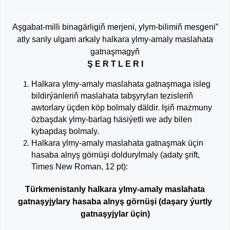
Aşgabat-milli binagärligiň merjeni, ylym-bilimiň mesgeni”
atly sanly ulgam arkaly halkara ylmy-amaly maslahata
gatnaşmagyň
Ş E R T L E R I
Halkara ylmy-amaly maslahata gatnaşmaga isleg
bildirýänleriň maslahata tabşyrylan tezisleriň
awtorlary üçden köp bolmaly däldir. Işiň mazmuny
özbaşdak ylmy-barlag häsiýetli we ady bilen
kybapdaş bolmaly.
Halkara ylmy-amaly maslahata gatnaşmak üçin
hasaba alnyş görnüşi doldurylmaly (adaty şrift,
Times New Roman, 12 pt):
Türkmenistanly halkara ylmy-amaly maslahata
gatnaşyjylary hasaba alnyş görnüşi (daşary ýurtly
gatnaşyjylar üçin)