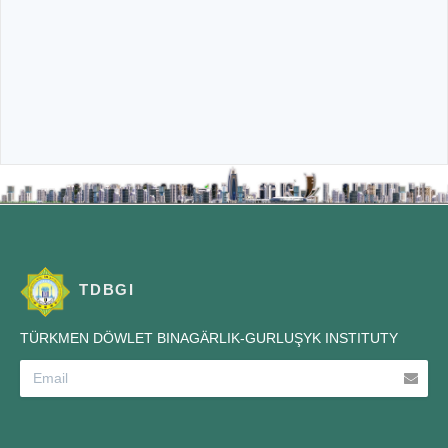
TDBGI
TÜRKMEN DÖWLET BINAGÄRLIK-GURLUŞYK INSTITUTY