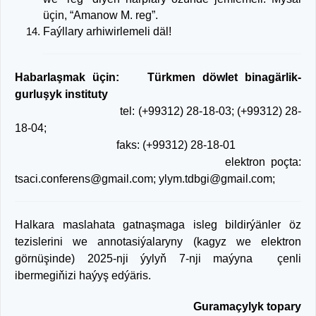
üçin, “Amanow M. reg”.
Faýllary arhiwirlemeli däl!
Habarlaşmak üçin:
Türkmen döwlet binagärlik-
gurluşyk instituty
tel: (+99312) 28-18-03; (+99312) 28-
18-04;
faks: (+99312) 28-18-01
elektron poçta:
tsaci.conferens@gmail.com; ylym.tdbgi@gmail.com;
Halkara maslahata gatnaşmaga isleg bildirýänler öz
tezislerini we annotasiýalaryny (kagyz we elektron
görnüşinde) 2025-nji ýylyň 7-nji maýyna çenli
ibermegiňizi haýyş edýäris.
Guramaçylyk topary