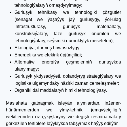
tehnologiýalaryň ornaşdyrylmagy;
Gurluşyk tehnikasy we tehnologiki çözgütler
(senagat we ýaşaýyş jaý gurluşygy, ýol-ulag
infrastrukturasy, gurluşyk materiallary,
konstruksiýalary, täze gurluşyk önümleri we
tehnologiýalary, seýsmiki durnuklylyk meseleleri);
Ekologiýa, durmuş howpsuzlygy;
Energetika we elektrik üpjünçiligi;
Alternatiw energiýa çeşmeleriniň gurluşykda
ulanylmagy;
Gurluşyk ykdysadyýeti, dolandyryş strategiýalary we
logistika ulgamyndaky häzirki zaman çemeleşmeler;
Organiki däl maddalaryň himiki tehnologiýasy.
Maslahata gatnaşmak isleýän alymlardan, inžener-
hünärmenlerden we ylmy-tehniki jemgyýetçiligiň
wekillerinden öz çykyşlaryny we degişli resminamalary
görkezilen tertiplere laýyklykda tabşyrmak haýyş edilýär.