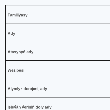
Familiýasy
Ady
Atasynyň ady
Wezipesi
Alymlyk derejesi, ady
Işleýän ýeriniň doly ady