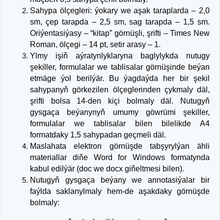
Sahypa ölçegleri: ýokary we aşak taraplarda – 2,0
sm, çep tarapda – 2,5 sm, sag tarapda – 1,5 sm.
Oriýentasiýasy – “kitap” görnüşli, şrifti – Times New
Roman, ölçegi – 14 pt, setir arasy – 1.
Ylmy işiň aýratynlyklaryna baglylykda nutugy
şekiller, formulalar we tablisalar görnüşinde beýan
etmäge ýol berilýär. Bu ýagdaýda her bir şekil
sahypanyň görkezilen ölçeglerinden çykmaly däl,
şrifti bolsa 14-den kiçi bolmaly däl. Nutugyň
gysgaça beýanynyň umumy göwrümi şekiller,
formulalar we tablisalar bilen bilelikde A4
formatdaky 1,5 sahypadan geçmeli däl.
Maslahata elektron görnüşde tabşyrylýan ähli
materiallar diňe Word for Windows formatynda
kabul edilýär (doc we docx giňeltmesi bilen).
Nutugyň gysgaça beýany we annotasiýalar bir
faýlda saklanylmaly hem-de aşakdaky görnüşde
bolmaly: