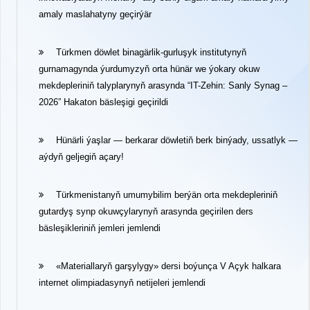
amaly maslahatyny geçirýär
Türkmen döwlet binagärlik-gurluşyk institutynyň
gurnamagynda ýurdumyzyň orta hünär we ýokary okuw
mekdepleriniň talyplarynyň arasynda “IT-Zehin: Sanly Synag –
2026” Hakaton bäsleşigi geçirildi
Hünärli ýaşlar — berkarar döwletiň berk binýady, ussatlyk —
aýdyň geljegiň açary!
Türkmenistanyň umumybilim berýän orta mekdepleriniň
gutardyş synp okuwçylarynyň arasynda geçirilen ders
bäsleşikleriniň jemleri jemlendi
«Materiallaryň garşylygy» dersi boýunça V Açyk halkara
internet olimpiadasynyň netijeleri jemlendi