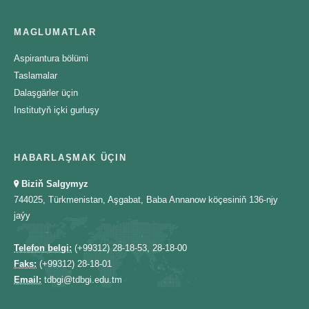
MAGLUMATLAR
Aspirantura bölümi
Taslamalar
Dalaşgärler üçin
Institutyň içki gurluşy
HABARLAŞMAK ÜÇIN
Biziň Salgymyz
744025, Türkmenistan, Aşgabat, Baba Annanow köçesiniň 136-njy
jaýy
Telefon belgi:
(+99312) 28-18-53, 28-18-00
Faks:
(+99312) 28-18-01
Email:
tdbgi@tdbgi.edu.tm