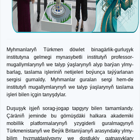
Myhmanlaryň Türkmen döwlet binagärlik-gurluşyk
institutyna gelmegi mynasybetli institutyň professor-
mugallymlarynyň we talyp ýaşlarynyň alyp barýan ylmy-
barlag, taslama işleriniň netijeleri boýunça taýýarlanan
sergisi gurnaldy. Myhmanlar guralan sergi hem-de
institutyň mugallymlarynyň we talyp ýaşlarynyň taslama
işleri bilen içgin tanyşdylar.
Duşuşyk işjeň sorag-jogap tapgyry bilen tamamlandy.
Çäräniň jeminde bu görnüşdäki halkara akademiki
mobillik platformalarynyň yzygiderli guralmagynyň
Türkmenistanyň we Beýik Britaniýanyň arasyndaky ylmy-
bilim hyzmatdaşlygyny we dostlukly gatnaşyklary