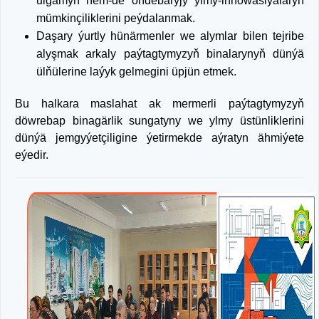
ulgamyň hem-de öňdebaryjy ylmy-innowasiýalaryň
mümkinçiliklerini peýdalanmak.
Daşary ýurtly hünärmenler we alymlar bilen tejribe
alyşmak arkaly paýtagtymyzyň binalarynyň dünýä
ülňülerine laýyk gelmegini üpjün etmek.
Bu halkara maslahat ak mermerli paýtagtymyzyň
döwrebap binagärlik sungatyny we ylmy üstünliklerini
dünýä jemgyýetçiligine ýetirmekde aýratyn ähmiýete
eýedir.