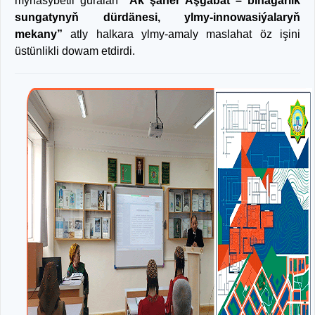
mynasybetli guralan
“Ak şäher Aşgabat – binagärlik
sungatynyň dürdänesi, ylmy-innowasiýalaryň
mekany”
atly halkara ylmy-amaly maslahat öz işini
üstünlikli dowam etdirdi.