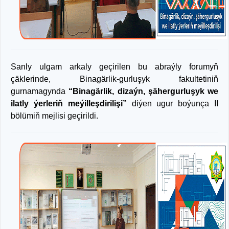
Sanly ulgam arkaly geçirilen bu abraýly forumyň
çäklerinde, Binagärlik-gurluşyk fakultetiniň
gurnamagynda
“Binagärlik, dizaýn, şähergurluşyk we
ilatly ýerleriň meýilleşdirilişi”
diýen ugur boýunça II
bölümiň mejlisi geçirildi.