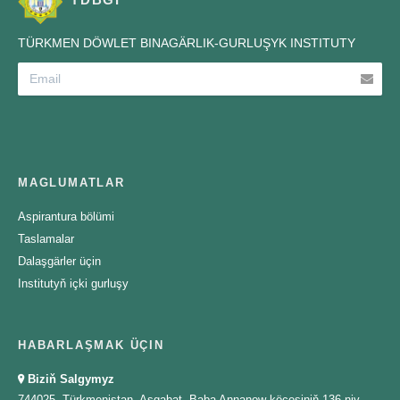
TÜRKMEN DÖWLET BINAGÄRLIK-GURLUŞYK INSTITUTY
MAGLUMATLAR
Aspirantura bölümi
Taslamalar
Dalaşgärler üçin
Institutyň içki gurluşy
HABARLAŞMAK ÜÇIN
Biziň Salgymyz
744025, Türkmenistan, Aşgabat, Baba Annanow köçesiniň 136-njy