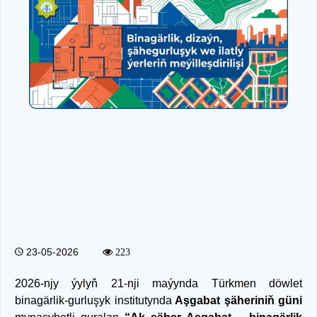
23-05-2026
223
2026-njy ýylyň 21-nji maýynda Türkmen döwlet
binagärlik-gurluşyk institutynda
Aşgabat şäheriniň güni