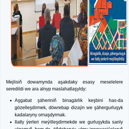
Mejlisiň dowamynda aşakdaky esasy meselelere
seredildi we ara alnyp maslahatlaşyldy:
Aşgabat şäheriniň binagärlik keşbini has-da
gözelleşdirmek, döwrebap dizaýn we şähergurluşyk
kadalaryny ornaşdyrmak.
Ilatly ýerleri meýilleşdirmekde we gurluşykda sanly