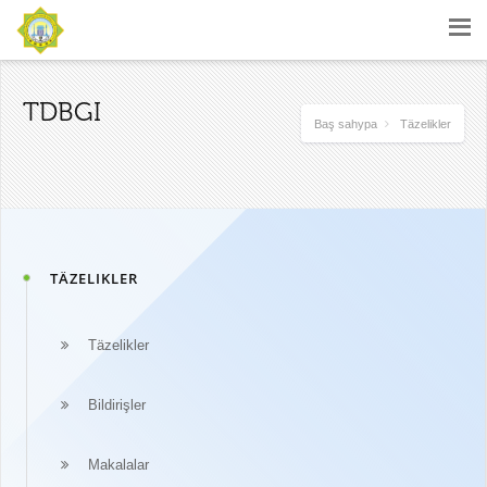
TDBGI
Baş sahypa
Täzelikler
TÄZELIKLER
Täzelikler
Bildirişler
Makalalar