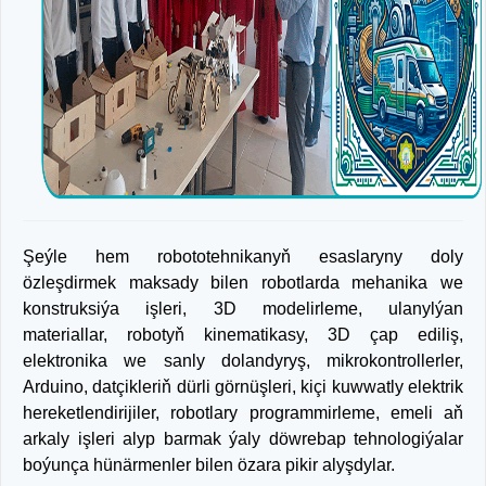
Şeýle hem robototehnikanyň esaslaryny doly
özleşdirmek maksady bilen robotlarda mehanika we
konstruksiýa işleri, 3D modelirleme, ulanylýan
materiallar, robotyň kinematikasy, 3D çap ediliş,
elektronika we sanly dolandyryş, mikrokontrollerler,
Arduino, datçikleriň dürli görnüşleri, kiçi kuwwatly elektrik
hereketlendirijiler, robotlary programmirleme, emeli aň
arkaly işleri alyp barmak ýaly döwrebap tehnologiýalar
boýunça hünärmenler bilen özara pikir alyşdylar.