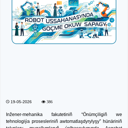
19-05-2026
386
Inžener-mehanika fakutetiniň “Önümçiligiň we
tehnologiýa prosesleriniň awtomatlaşdyrylyşy” hünäriniň