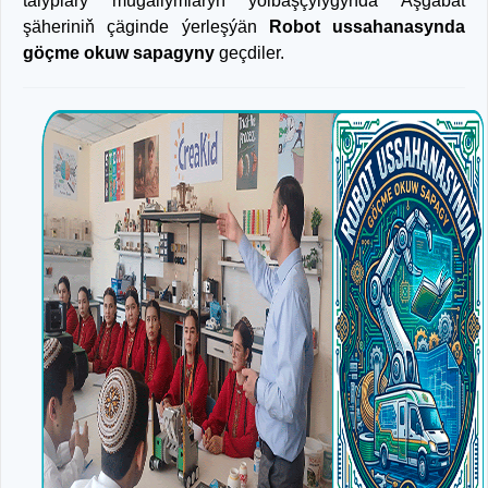
talyplary mugallymlaryň ýolbaşçylygynda Aşgabat
şäheriniň çäginde ýerleşýän
Robot ussahanasynda
göçme okuw sapagyny
geçdiler.