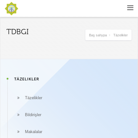
TDBGI
Baş sahypa
Täzelikler
TÄZELIKLER
Täzelikler
Bildirişler
Makalalar