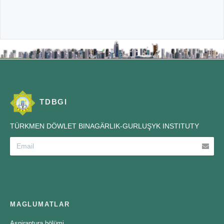
TDBGI
TÜRKMEN DÖWLET BINAGÄRLIK-GURLUŞYK INSTITUTY
MAGLUMATLAR
Aspirantura bölümi