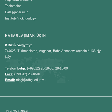
Taslamalar
Dalaşgärler üçin
Institutyň içki gurluşy
HABARLAŞMAK ÜÇIN
Biziň Salgymyz
744025, Türkmenistan, Aşgabat, Baba Annanow köçesiniň 136-njy
jaýy
Telefon belgi:
(+99312) 28-18-53, 28-18-00
Faks:
(+99312) 28-18-01
Email:
tdbgi@tdbgi.edu.tm
© 2025 TDBGI