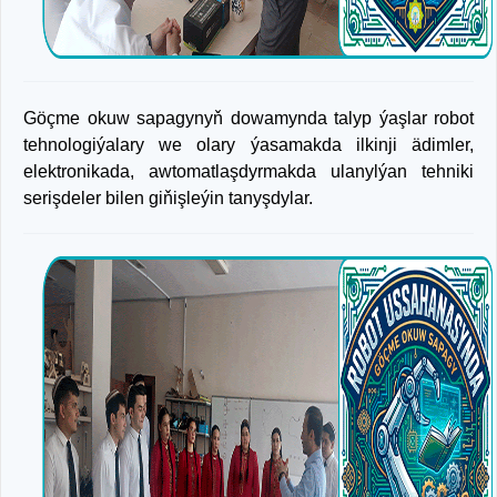
Göçme okuw sapagynyň dowamynda talyp ýaşlar robot
tehnologiýalary we olary ýasamakda ilkinji ädimler,
elektronikada, awtomatlaşdyrmakda ulanylýan tehniki
serişdeler bilen giňişleýin tanyşdylar.