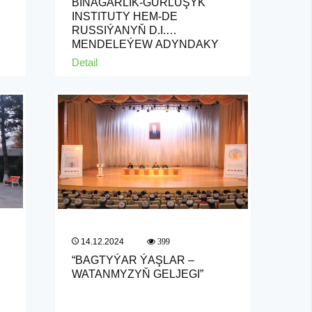
BINAGÄRLIK-GURLUŞYK
INSTITUTY HEM-DE
RUSSIÝANYŇ D.I.
MENDELEÝEW ADYNDAKY
HIMIÝA-TEHNOLOGIÝA
Detail
UNIWERSITETI BILEN
GEÇIRILEN ONLAÝN OKUWY
14.12.2024
399
“BAGTYÝAR ÝAŞLAR –
WATANMYZYŇ GELJEGI”