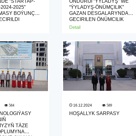
NDE “STARTAP-
ÖNDÜRIJI “ÝYLADYŞ” WE
024-2025”
“ÝYLADYŞ-ÖNÜMÇILIK”
MASY BOÝUNÇA
GAZAN DESGALARYNDA
ÇIRILDI
GEÇIRILEN ÖNÜMÇILIK
OKUW SAPAGY
Detail
16.12.2024
584
589
HNOLOGIÝASY
HOŞALLYK SARPASY
NIŇ
MYZYŇ TÄZE
OPLUMYNA