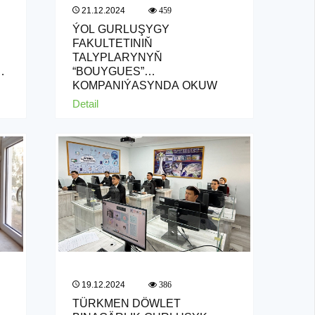
21.12.2024
459
ÝOL GURLUŞYGY
A
FAKULTETINIŇ
TALYPLARYNYŇ
Y
“BOUYGUES”
KOMPANIÝASYNDA OKUW
ÖNÜMÇILIK TEJRIBELIGI
Detail
19.12.2024
386
TÜRKMEN DÖWLET