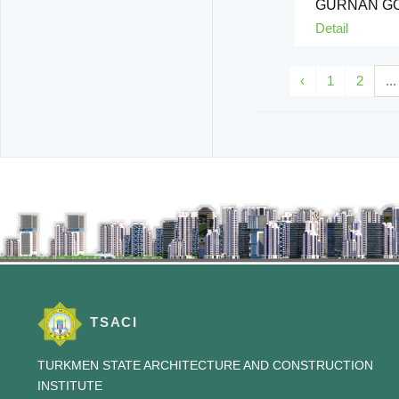
GURNAN G
SAPAGY
Detail
‹
1
2
...
TSACI
TURKMEN STATE ARCHITECTURE AND CONSTRUCTION
INSTITUTE