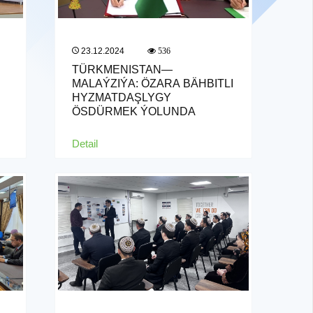
23.12.2024
536
TÜRKMENISTAN—
MALAÝZIÝA: ÖZARA BÄHBITLI
HYZMATDAŞLYGY
ÖSDÜRMEK ÝOLUNDA
Detail