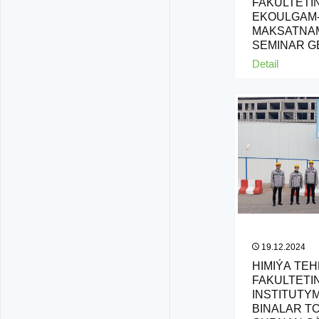
FAKULTETI
EKOULGAM-2
MAKSATNA
SEMINAR GE
Detail
19.12.2024
HIMIÝA TE
FAKULTETI
INSTITUTY
BINALAR T