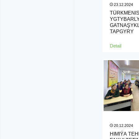
23.12.2024
TÜRKMENIS
YGTYBARL
GATNAŞYK
TAPGYRY
Detail
20.12.2024
HIMIÝA TE