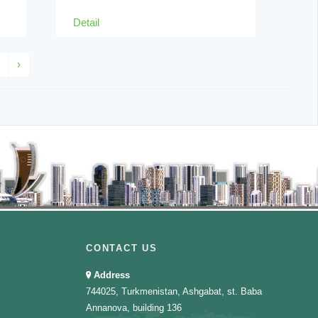
Detail
›
CONTACT US
Address
744025, Turkmenistan, Ashgabat, st. Baba
Annanova, building 136