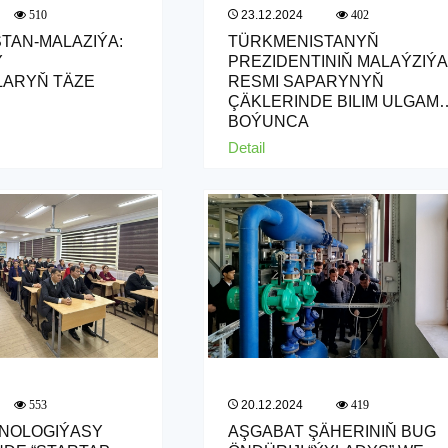
23.12.2024
510
402
TAN-MALAZIÝA:
TÜRKMENISTANYŇ
Y
PREZIDENTINIŇ MALAÝZIÝ
LARYŇ TÄZE
RESMI SAPARYNYŇ
ÇÄKLERINDE BILIM ULGAM
BOÝUNÇA
RESMINAMALARYŇ
Detail
TOPLUMYNA GOL ÇEKILDI
20.12.2024
553
419
HNOLOGIÝASY
AŞGABAT ŞÄHERINIŇ BUG