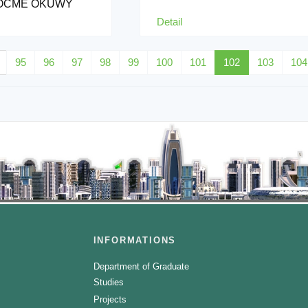
ÖÇME OKUWY
Detail
95
96
97
98
99
100
101
102
103
104
INFORMATIONS
Department of Graduate
Studies
Projects