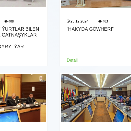
23.12.2024
408
483
 ÝURTLAR BILEN
“HAKYDA GÖWHERI”
K GATNAŞYKLAR
DYRYLÝAR
Detail