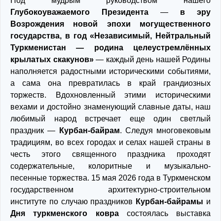
Под мудрым руководством нашего
Глубокоуважаемого Президента
—
в эру
Возрождения новой эпохи могущественного
государства, в год «Независимый, Нейтральный
Туркменистан — родина целеустремлённых
крылатых скакунов»
— каждый день нашей Родины
наполняется радостными историческими событиями,
а сама она превратилась в край грандиозных
торжеств. Вдохновленный этими историческими
вехами и достойно знаменующий славные даты, наш
любимый народ встречает еще один светлый
праздник —
Курбан-байрам
. Следуя многовековым
традициям, во всех городах и селах нашей страны в
честь этого священного праздника проходят
содержательные, колоритные и музыкально-
песенные торжества.
15 мая 2026 года в Туркменском
государственном архитектурно-строительном
институте по случаю праздников
Курбан-байрамы
и
Дня туркменского ковра
состоялась выставка